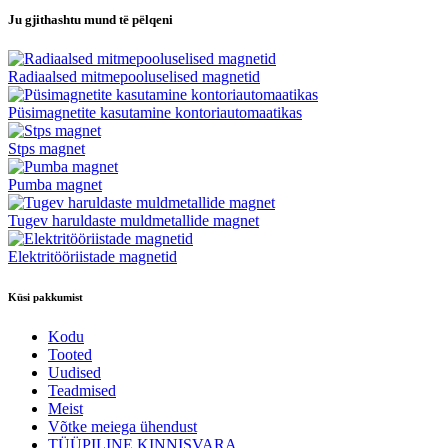
Ju gjithashtu mund të pëlqeni
Radiaalsed mitmepooluselised magnetid
Püsimagnetite kasutamine kontoriautomaatikas
Stps magnet
Pumba magnet
Tugev haruldaste muldmetallide magnet
Elektritööriistade magnetid
Küsi pakkumist
Kodu
Tooted
Uudised
Teadmised
Meist
Võtke meiega ühendust
TÜÜPILINE KINNISVARA