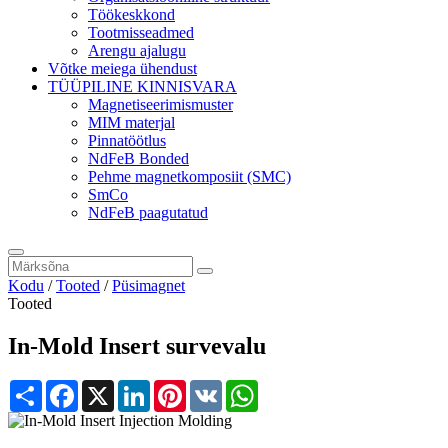
Töökeskkond
Tootmisseadmed
Arengu ajalugu
Võtke meiega ühendust
TÜÜPILINE KINNISVARA
Magnetiseerimismuster
MIM materjal
Pinnatöötlus
NdFeB Bonded
Pehme magnetkomposiit (SMC)
SmCo
NdFeB paagutatud
Kodu
/
Tooted
/
Püsimagnet
Tooted
In-Mold Insert survevalu
Share
Facebook
X
LinkedIn
Pinterest
VK
WhatsApp