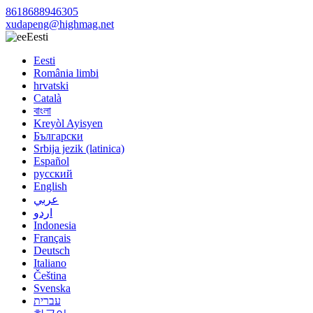
8618688946305
xudapeng@highmag.net
Eesti
Eesti
România limbi
hrvatski
Català
বাংলা
Kreyòl Ayisyen
Български
Srbija jezik (latinica)
Español
русский
English
عربي
اردو
Indonesia
Français
Deutsch
Italiano
Čeština
Svenska
עברית