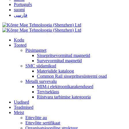
Português
suomi
فارسی
Kodu
Tooted
Püsimagnet
Sissepritsevormitud magnetid
Survevormitud magnetid
SMC südamikud
Materjalide kataloog
Common Rail sissepritsesüsteemi osad
Metalli survevalu
MIM-i elektroonikarakendused
Terviseklass
Riistvara tarbimise kategooria
Uudised
Teadmised
Meist
Ettevõtte au
Ettevõtte sertifikaat
Organisatsiooniline struktuur