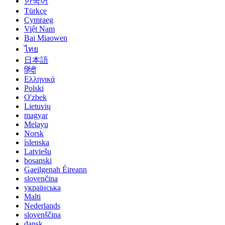
한국어
Türkçe
Cymraeg
Việt Nam
Bai Miaowen
ไทย
日本語
हिंदी
Ελληνικά
Polski
O'zbek
Lietuvių
magyar
Melayu
Norsk
íslenska
Latviešu
bosanski
Gaeilgenah Éireann
slovenčina
українська
Malti
Nederlands
slovenščina
dansk