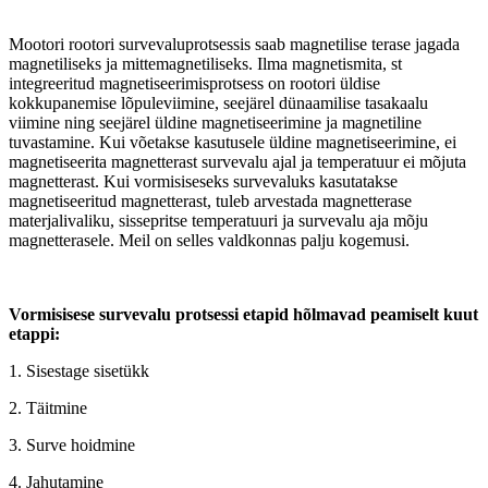
Mootori rootori survevaluprotsessis saab magnetilise terase jagada
magnetiliseks ja mittemagnetiliseks. Ilma magnetismita, st
integreeritud magnetiseerimisprotsess on rootori üldise
kokkupanemise lõpuleviimine, seejärel dünaamilise tasakaalu
viimine ning seejärel üldine magnetiseerimine ja magnetiline
tuvastamine. Kui võetakse kasutusele üldine magnetiseerimine, ei
magnetiseerita magnetterast survevalu ajal ja temperatuur ei mõjuta
magnetterast. Kui vormisiseseks survevaluks kasutatakse
magnetiseeritud magnetterast, tuleb arvestada magnetterase
materjalivaliku, sissepritse temperatuuri ja survevalu aja mõju
magnetterasele. Meil on selles valdkonnas palju kogemusi.
Vormisisese survevalu protsessi etapid hõlmavad peamiselt kuut
etappi:
1. Sisestage sisetükk
2. Täitmine
3. Surve hoidmine
4. Jahutamine