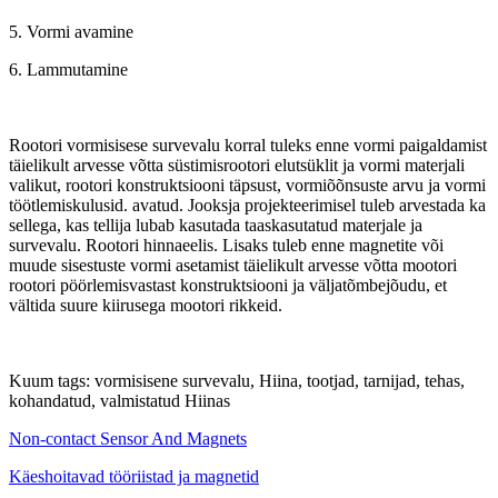
5. Vormi avamine
6. Lammutamine
Rootori vormisisese survevalu korral tuleks enne vormi paigaldamist
täielikult arvesse võtta süstimisrootori elutsüklit ja vormi materjali
valikut, rootori konstruktsiooni täpsust, vormiõõnsuste arvu ja vormi
töötlemiskulusid. avatud. Jooksja projekteerimisel tuleb arvestada ka
sellega, kas tellija lubab kasutada taaskasutatud materjale ja
survevalu. Rootori hinnaeelis. Lisaks tuleb enne magnetite või
muude sisestuste vormi asetamist täielikult arvesse võtta mootori
rootori pöörlemisvastast konstruktsiooni ja väljatõmbejõudu, et
vältida suure kiirusega mootori rikkeid.
Kuum tags: vormisisene survevalu, Hiina, tootjad, tarnijad, tehas,
kohandatud, valmistatud Hiinas
Non-contact Sensor And Magnets
Käeshoitavad tööriistad ja magnetid