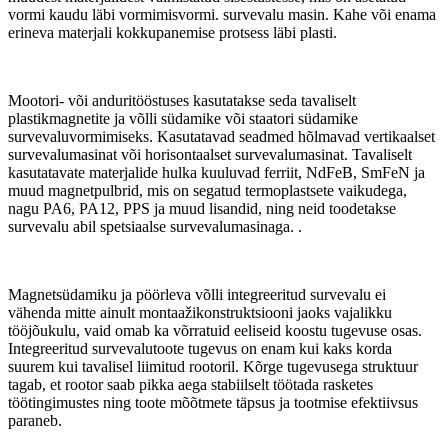
vormi kaudu läbi vormimisvormi. survevalu masin. Kahe või enama
erineva materjali kokkupanemise protsess läbi plasti.
Mootori- või anduritööstuses kasutatakse seda tavaliselt
plastikmagnetite ja võlli südamike või staatori südamike
survevaluvormimiseks. Kasutatavad seadmed hõlmavad vertikaalset
survevalumasinat või horisontaalset survevalumasinat. Tavaliselt
kasutatavate materjalide hulka kuuluvad ferriit, NdFeB, SmFeN ja
muud magnetpulbrid, mis on segatud termoplastsete vaikudega,
nagu PA6, PA12, PPS ja muud lisandid, ning neid toodetakse
survevalu abil spetsiaalse survevalumasinaga. .
Magnetsüdamiku ja pöörleva võlli integreeritud survevalu ei
vähenda mitte ainult montaažikonstruktsiooni jaoks vajalikku
tööjõukulu, vaid omab ka võrratuid eeliseid koostu tugevuse osas.
Integreeritud survevalutoote tugevus on enam kui kaks korda
suurem kui tavalisel liimitud rootoril. Kõrge tugevusega struktuur
tagab, et rootor saab pikka aega stabiilselt töötada rasketes
töötingimustes ning toote mõõtmete täpsus ja tootmise efektiivsus
paraneb.